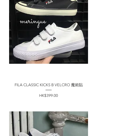
FILA CLASSIC KICKS B VELCRO 魔術貼
價格
HK$399.00