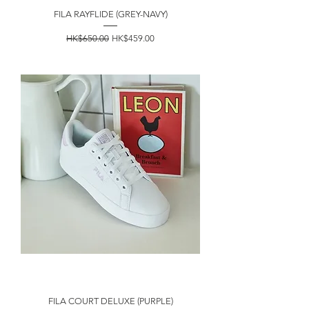
FILA RAYFLIDE (GREY-NAVY)
一般價格
促銷價格
HK$650.00
HK$459.00
FILA COURT DELUXE (PURPLE)