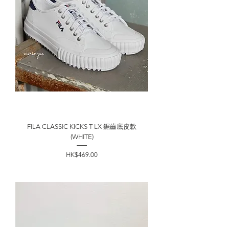
FILA CLASSIC KICKS T LX 鋸齒底皮款
(WHITE)
價格
HK$469.00