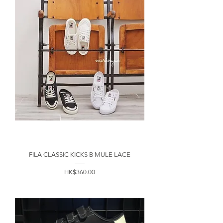
FILA CLASSIC KICKS B MULE LACE
價格
HK$360.00