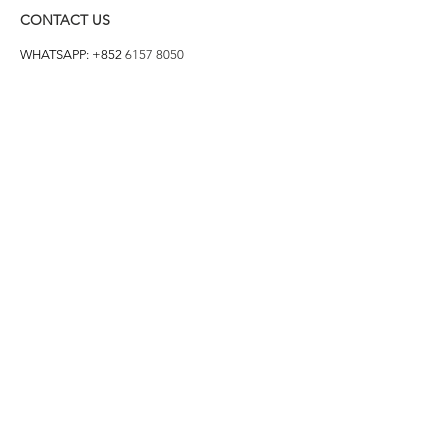
CONTACT US
WHATSAPP: +852
6157 8050
付款方式
1. BANK TRANSFER
HANG HENG 恒生 /
BANK OF CHINA 中銀
2. FPS
3. PAYME
4. ALIPAY
FOLLOW US ON