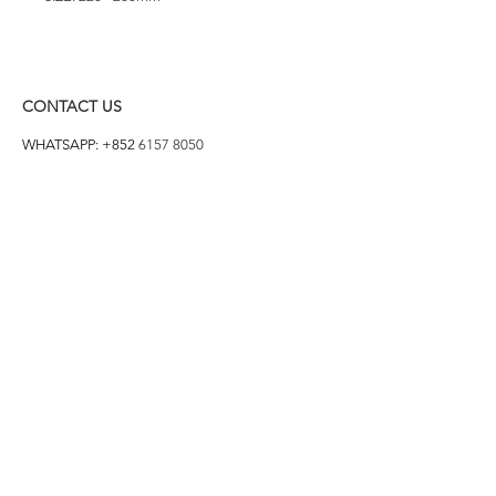
CONTACT US
WHATSAPP: +852
6157 8050
付款方式
1. BANK TRANSFER
HANG HENG 恒生 /
BANK OF CHINA 中銀
2. FPS
3. PAYME
4. ALIPAY
FOLLOW US ON