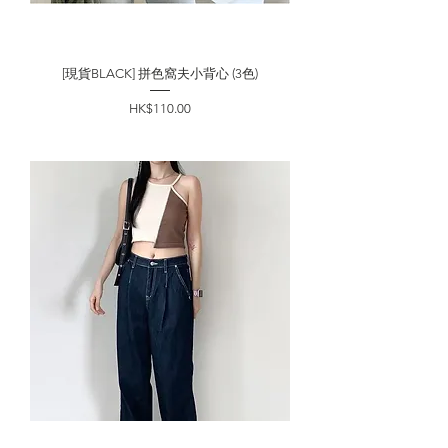
[現貨BLACK] 拼色窩夫小背心 (3色)
價格
HK$110.00