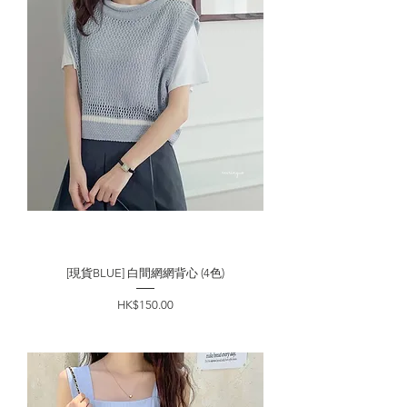
[現貨BLUE] 白間網網背心 (4色)
價格
HK$150.00