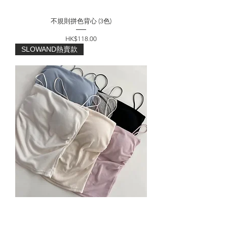
不規則拼色背心 (3色)
價格
HK$118.00
SLOWAND熱賣款