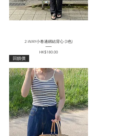
2-WAY小卷邊綁結背心 (3色)
價格
HK$180.00
回饋價