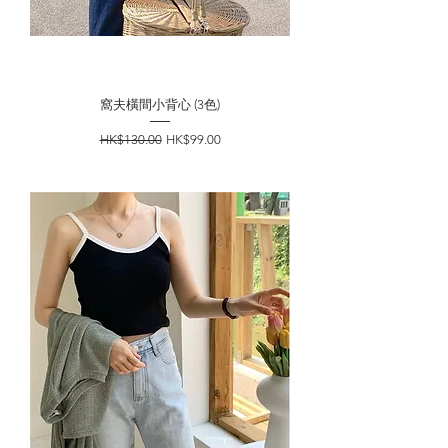
窩夫橫間小背心 (3色)
一般價格
促銷價格
HK$130.00
HK$99.00