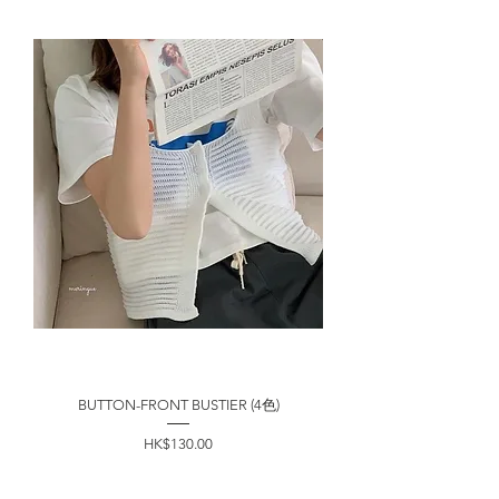
BUTTON-FRONT BUSTIER (4色)
價格
HK$130.00