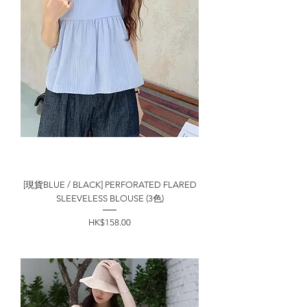
[現貨BLUE / BLACK] PERFORATED FLARED
SLEEVELESS BLOUSE (3色)
價格
HK$158.00