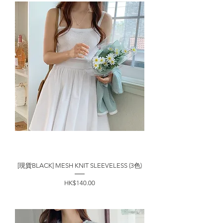
[現貨BLACK] MESH KNIT SLEEVELESS (3色)
價格
HK$140.00