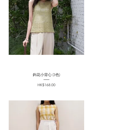
鉤花小背心 (3色)
價格
HK$168.00