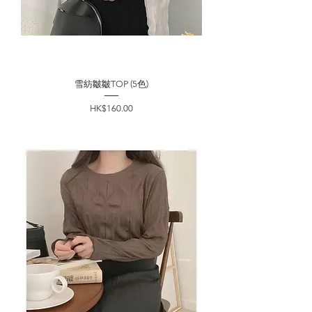
雪紡皺皺TOP (5色)
價格
HK$160.00