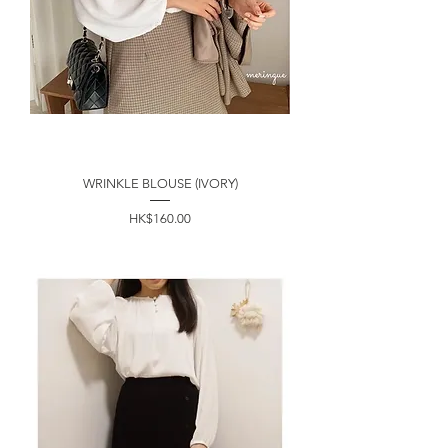
WRINKLE BLOUSE (IVORY)
價格
HK$160.00