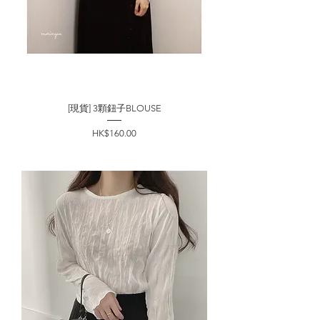
[現貨] 3顆鈕子BLOUSE
價格
HK$160.00