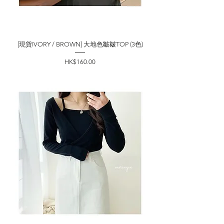
[現貨IVORY / BROWN] 大地色皺皺TOP (3色)
價格
HK$160.00