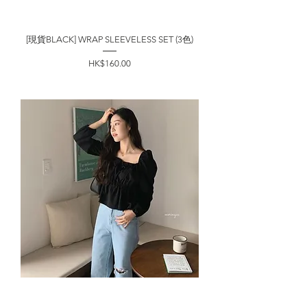
[現貨BLACK] WRAP SLEEVELESS SET (3色)
價格
HK$160.00