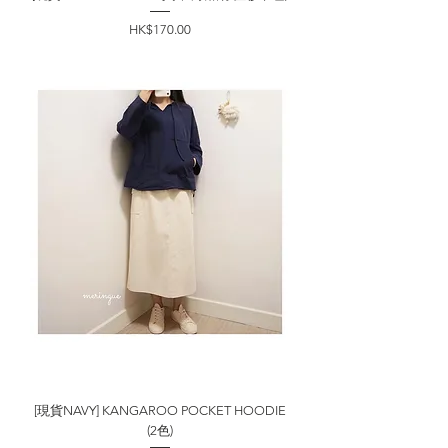
價格
HK$170.00
[現貨NAVY] KANGAROO POCKET HOODIE
(2色)