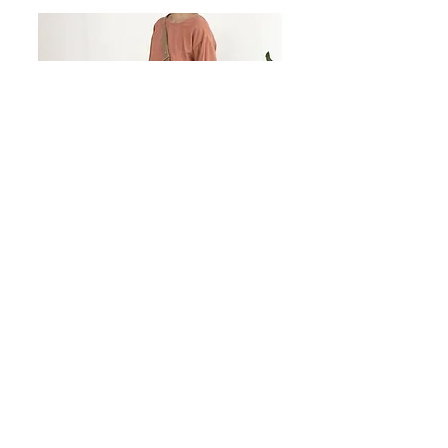
[現貨] TIE-BACK SOFT BLOUSE (BRICK)
價格
HK$210.00