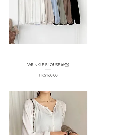
WRINKLE BLOUSE (6色)
價格
HK$160.00