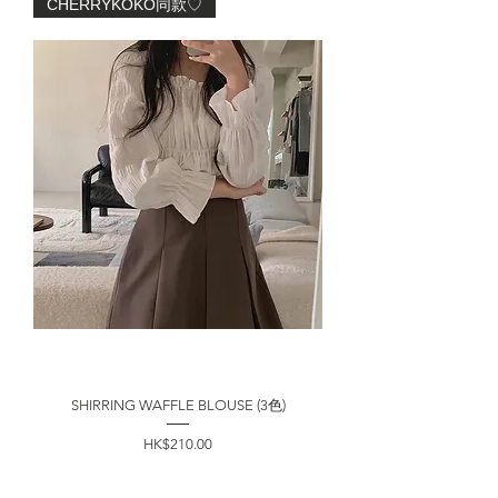
CHERRYKOKO同款♡
SHIRRING WAFFLE BLOUSE (3色)
價格
HK$210.00