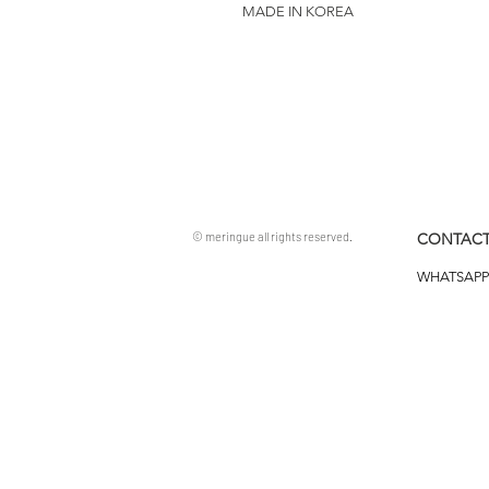
MADE IN KOREA
© meringue all rights reserved.
CONTACT
WHATSAPP