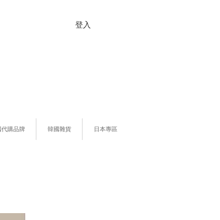
登入
國代購品牌
韓國雜貨
日本專區