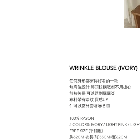
WRINKLE BLOUSE (IVORY)
任何身形都穿得好看的一款
無肩位設計 膊頭較橫嘅都不用擔心
前短後長 可以遮到屁屁🍑
布料帶有暗紋 質感UP
仲可以當外套著😎🤞🏻
100% RAYON
5 COLORS: IVORY / LIGHT PINK / LIG
FREE SIZE (平鋪度)
胸62CM 衣長(前)55CM(後)62CM