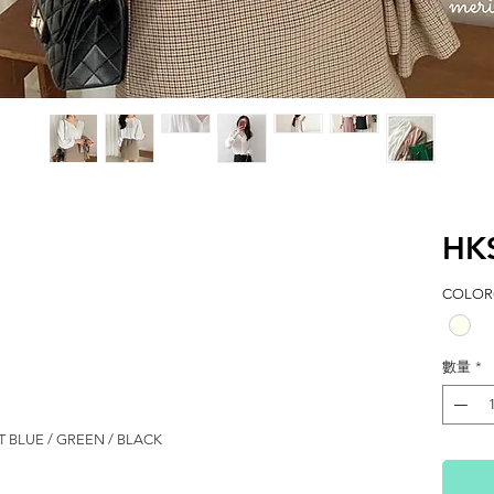
HK
COLOR(
數量
*
HT BLUE / GREEN / BLACK