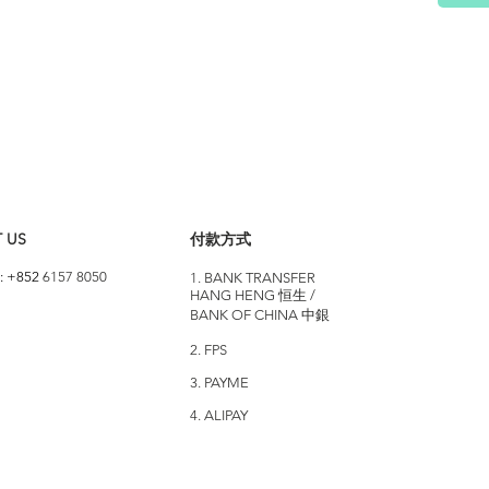
 US
付款方式
: +852
6157 8050
1. BANK TRANSFER
HANG HENG 恒生 /
BANK OF CHINA 中銀
2. FPS
3. PAYME
4. ALIPAY