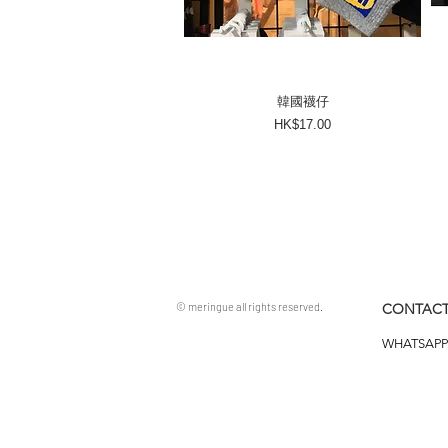
韓國襪仔
價格
HK$17.00
© meringue all rights reserved.
CONTACT
WHATSAPP