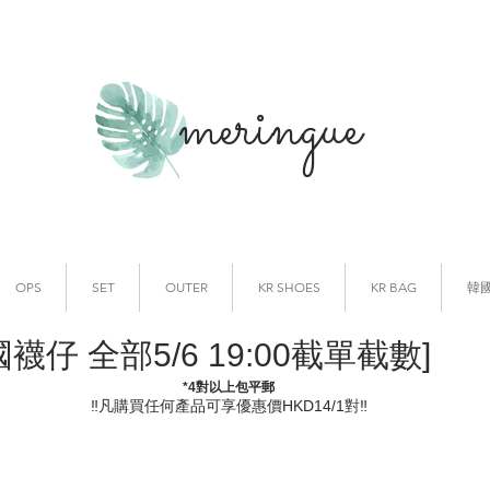
meringue
韓國時裝
韓國代購
OPS
SET
OUTER
KR SHOES
KR BAG
韓
國襪仔 全部5/6 19:00截單截數]
*4對以上包平郵
‼️凡購買任何產品可享優惠價HKD14/1對‼️