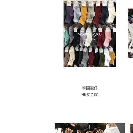
韓國襪仔
價格
HK$17.00