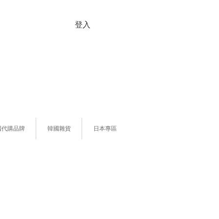
登入
國代購品牌
韓國雜貨
日本專區