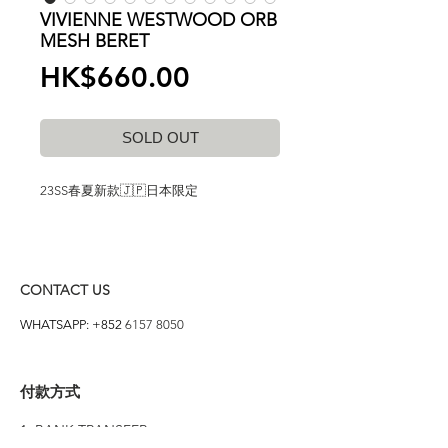
VIVIENNE WESTWOOD ORB
MESH BERET
價
HK$660.00
格
SOLD OUT
23SS春夏新款🇯🇵日本限定
CONTACT US
WHATSAPP: +852
6157 8050
付款方式
1. BANK TRANSFER