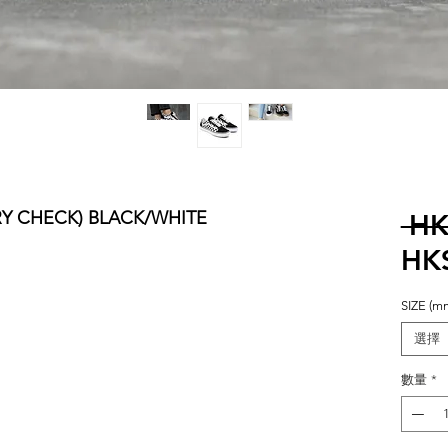
RY CHECK) BLACK/WHITE
 HK
HK
SIZE (m
選擇
數量
*