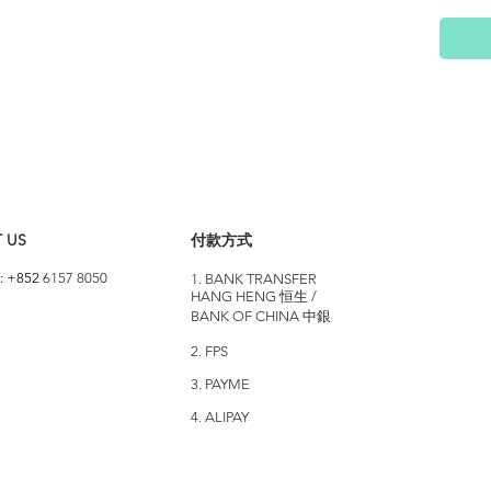
 US
付款方式
: +852
6157 8050
1. BANK TRANSFER
HANG HENG 恒生 /
BANK OF CHINA 中銀
2. FPS
3. PAYME
4. ALIPAY