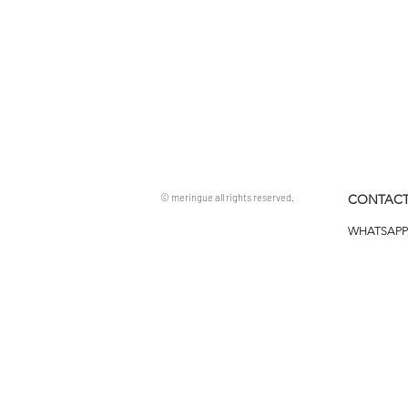
© meringue all rights reserved.
CONTACT
WHATSAPP