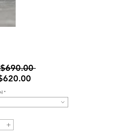
一
$690.00 
促
般
$620.00
銷
價
m)
*
價
格
格