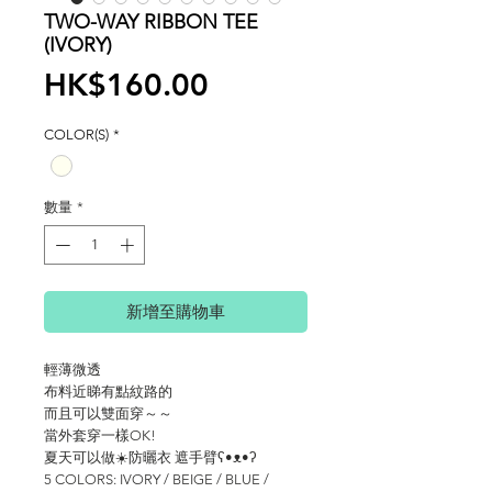
TWO-WAY RIBBON TEE
(IVORY)
價
HK$160.00
格
COLOR(S)
*
數量
*
新增至購物車
輕薄微透
布料近睇有點紋路的
而且可以雙面穿～～
當外套穿一樣OK!
夏天可以做☀️防曬衣 遮手臂ʕ•ᴥ•ʔ
5 COLORS: IVORY / BEIGE / BLUE /