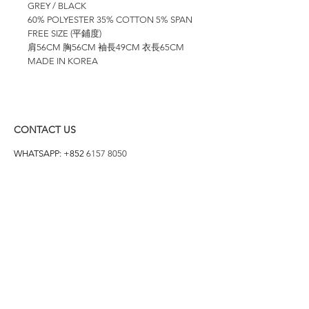
GREY / BLACK
60% POLYESTER 35% COTTON 5% SPAN
FREE SIZE (平鋪度)
肩56CM 胸56CM 袖長49CM 衣長65CM
MADE IN KOREA
CONTACT US
WHATSAPP: +852
6157 8050
付款方式
1. BANK TRANSFER
HANG HENG 恒生 /
BANK OF CHINA 中銀
2. FPS
3. PAYME