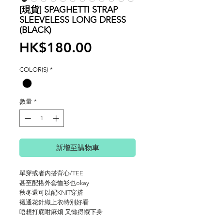
[現貨] SPAGHETTI STRAP
SLEEVELESS LONG DRESS
(BLACK)
價
HK$180.00
格
COLOR(S)
*
數量
*
新增至購物車
單穿或者內搭背心/TEE
甚至配搭外套恤衫也okay
秋冬還可以配KNIT穿搭
襯通花針織上衣特別好看
唔想打底咁麻煩 又懶得襯下身