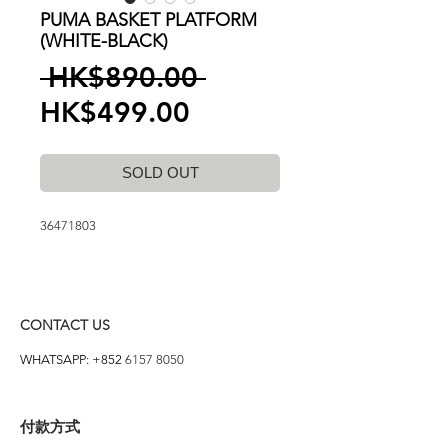
PUMA BASKET PLATFORM
(WHITE-BLACK)
一
 HK$890.00 
促
般
HK$499.00
銷
價
SOLD OUT
價
格
格
36471803
CONTACT US
WHATSAPP: +852
6157 8050
付款方式