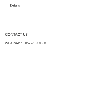
Details
2 COLORS : BLACK / NAVY
HEIGHT: 3.5cm
SIZE: 230 - 250mm
CONTACT US
WHATSAPP: +852
6157 8050
付款方式
1. BANK TRANSFER
HANG HENG 恒生 /
BANK OF CHINA 中銀
2. FPS
3. PAYME
4. ALIPAY