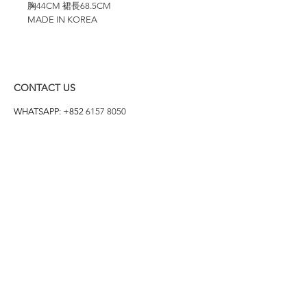
胸44CM 裙長68.5CM
MADE IN KOREA
CONTACT US
WHATSAPP: +852
6157 8050
付款方式
1. BANK TRANSFER
HANG HENG 恒生 /
BANK OF CHINA 中銀
2. FPS
3. PAYME
4. ALIPAY