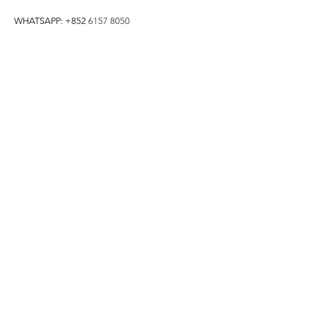
WHATSAPP: +852
6157 8050
付款方式
1. BANK TRANSFER
HANG HENG 恒生 /
BANK OF CHINA 中銀
2. FPS
3. PAYME
4. ALIPAY
FOLLOW US ON