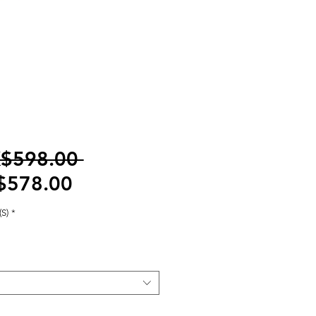
一
$598.00 
促
般
$578.00
銷
價
S)
*
價
格
格