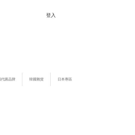
登入
國代購品牌
韓國雜貨
日本專區