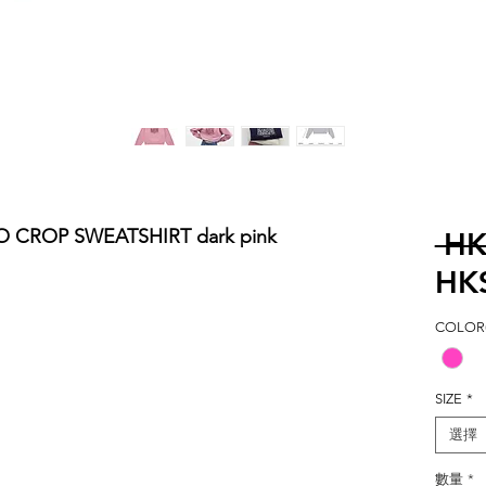
 CROP SWEATSHIRT dark pink
 HK
HK
COLOR(
SIZE
*
選擇
數量
*