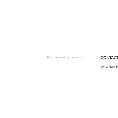
© meringue all rights reserved.
CONTACT
WHATSAPP