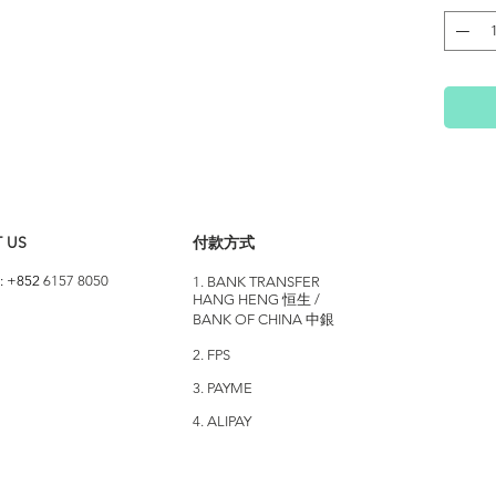
 US
付款方式
: +852
6157 8050
1. BANK TRANSFER
HANG HENG 恒生 /
BANK OF CHINA 中銀
2. FPS
3. PAYME
4. ALIPAY