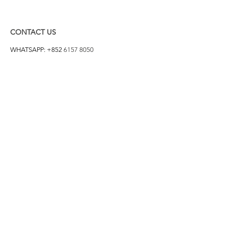
CONTACT US
WHATSAPP: +852
6157 8050
付款方式
1. BANK TRANSFER
HANG HENG 恒生 /
BANK OF CHINA 中銀
2. FPS
3. PAYME
4. ALIPAY
FOLLOW US ON