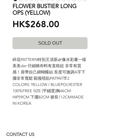
FLOWER BUSTIER LONG
OPS (YELLOW)
價
HK$268.00
格
SOLD OUT
碎花PATTERN特別又清新🌿像水彩畫一樣 
美美der 仔細睇布料有直暗紋 非常有質
感！肩帶自己綁蝴蝶結 長度可微調A字下
擺非常寬鬆 顯瘦唔貼PATPAT🍑2 
COLORS: YELLOW / BLUEPOLYESTER 
100%FREE SIZE (平鋪度)胸46CM 
HIP59CM 下擺82CM 裙長112CMMADE 
IN KOREA
CONTACT US