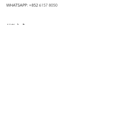
WHATSAPP: +852
6157 8050
付款方式
1. BANK TRANSFER
HANG HENG 恒生 /
BANK OF CHINA 中銀
2. FPS
3. PAYME
4. ALIPAY
FOLLOW US ON