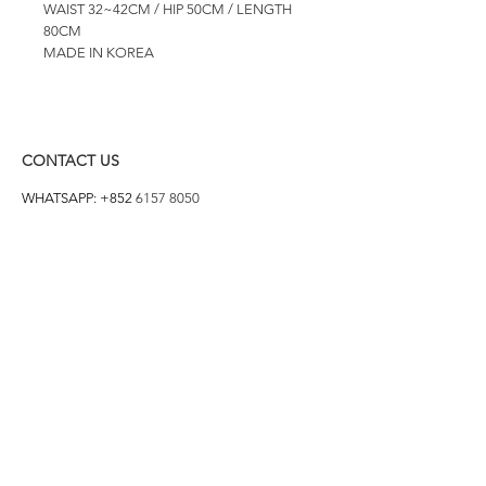
WAIST 32~42CM / HIP 50CM / LENGTH
80CM
MADE IN KOREA
CONTACT US
WHATSAPP: +852
6157 8050
付款方式
1. BANK TRANSFER
HANG HENG 恒生 /
BANK OF CHINA 中銀
2. FPS
3. PAYME
4. ALIPAY