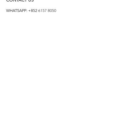
WHATSAPP: +852
6157 8050
付款方式
1. BANK TRANSFER
HANG HENG 恒生 /
BANK OF CHINA 中銀
2. FPS
3. PAYME
4. ALIPAY
FOLLOW US ON