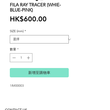
FILA RAY TRACER (WHIE-
BLUE-PINK)
價
HK$600.00
格
SIZE (mm)
*
數量
*
新增至購物車
1IM00003
CONTACT US