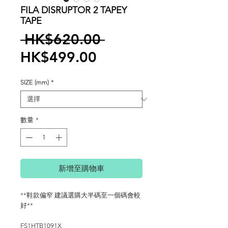
FILA DISRUPTOR 2 TAPEY
TAPE
一
 HK$620.00 
促
般
HK$499.00
銷
價
SIZE (mm)
*
價
格
格
數量
*
新增至購物車
**鞋款偏窄 建議選購大半碼至一個碼會較
好**
FS1HTB1091X