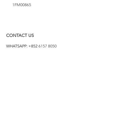
1FM00865
CONTACT US
WHATSAPP: +852
6157 8050
付款方式
1. BANK TRANSFER
HANG HENG 恒生 /
BANK OF CHINA 中銀
2. FPS
3. PAYME
4. ALIPAY
FOLLOW US ON