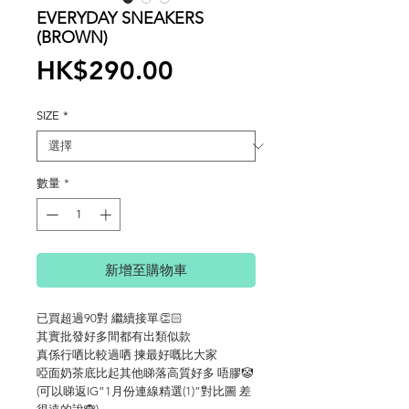
EVERYDAY SNEAKERS
(BROWN)
價
HK$290.00
格
SIZE
*
數量
*
新增至購物車
已買超過90對 繼續接單👏🏻
其實批發好多間都有出類似款
真係行哂比較過哂 揀最好嘅比大家
啞面奶茶底比起其他睇落高質好多 唔膠🤡
(可以睇返IG”1月份連線精選(1)”對比圖 差