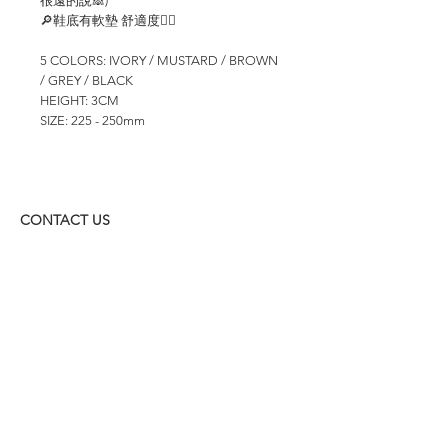
很遠的說🙈)
🔎鞋底有軟墊 舒適度👍🏻
5 COLORS: IVORY / MUSTARD / BROWN
/ GREY / BLACK
HEIGHT: 3CM
SIZE: 225 - 250mm
CONTACT US
WHATSAPP: +852
6157 8050
付款方式
1. BANK TRANSFER
HANG HENG 恒生 /
BANK OF CHINA 中銀
2. FPS