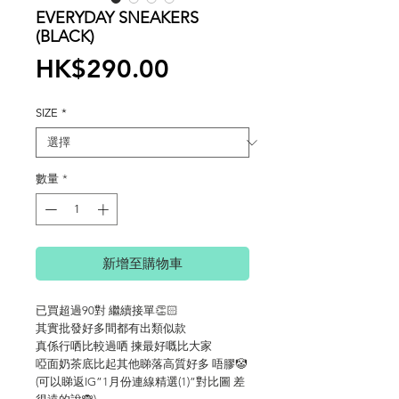
EVERYDAY SNEAKERS
(BLACK)
價
HK$290.00
格
SIZE
*
數量
*
新增至購物車
已買超過90對 繼續接單👏🏻
其實批發好多間都有出類似款
真係行哂比較過哂 揀最好嘅比大家
啞面奶茶底比起其他睇落高質好多 唔膠🤡
(可以睇返IG”1月份連線精選(1)”對比圖 差