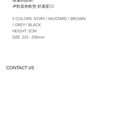
很遠的說🙈)
🔎鞋底有軟墊 舒適度👍🏻
5 COLORS: IVORY / MUSTARD / BROWN
/ GREY / BLACK
HEIGHT: 3CM
SIZE: 225 - 250mm
CONTACT US
WHATSAPP: +852
6157 8050
付款方式
1. BANK TRANSFER
HANG HENG 恒生 /
BANK OF CHINA 中銀
2. FPS