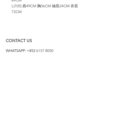
69CM
L(105) 肩49CM 胸56CM 袖長24CM 衣長
72CM
CONTACT US
WHATSAPP: +852
6157 8050
付款方式
1. BANK TRANSFER
HANG HENG 恒生 /
BANK OF CHINA 中銀
2. FPS
3. PAYME
4. ALIPAY