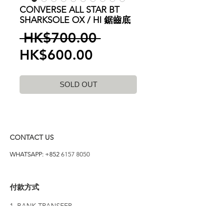
CONVERSE ALL STAR BT
SHARKSOLE OX / HI 鋸齒底
一
 HK$700.00 
促
般
HK$600.00
銷
價
SOLD OUT
價
格
格
CONTACT US
WHATSAPP: +852
6157 8050
付款方式
1. BANK TRANSFER
HANG HENG 恒生 /