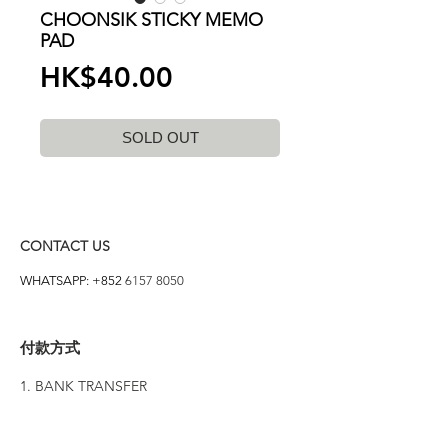
CHOONSIK STICKY MEMO
PAD
價
HK$40.00
格
SOLD OUT
CONTACT US
WHATSAPP: +852
6157 8050
付款方式
1. BANK TRANSFER
HANG HENG 恒生 /
BANK OF CHINA 中銀