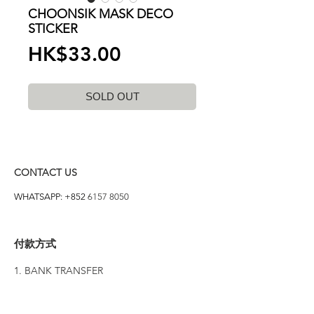
CHOONSIK MASK DECO
STICKER
價
HK$33.00
格
SOLD OUT
CONTACT US
WHATSAPP: +852
6157 8050
付款方式
1. BANK TRANSFER
HANG HENG 恒生 /
BANK OF CHINA 中銀