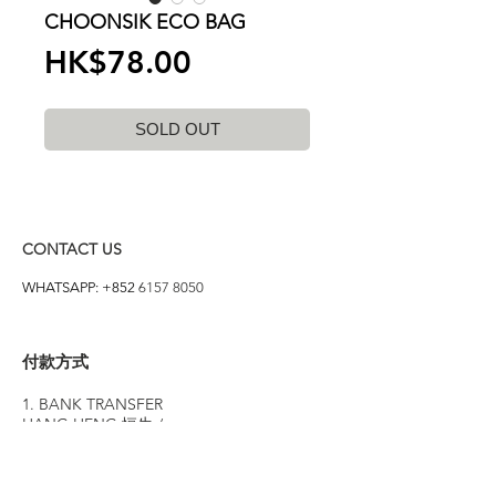
CHOONSIK ECO BAG
價
HK$78.00
格
SOLD OUT
CONTACT US
WHATSAPP: +852
6157 8050
付款方式
1. BANK TRANSFER
HANG HENG 恒生 /
BANK OF CHINA 中銀
2. FPS