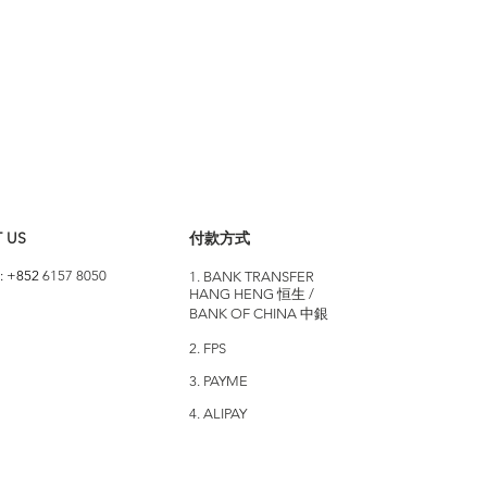
 US
付款方式
: +852
6157 8050
1. BANK TRANSFER
HANG HENG 恒生 /
BANK OF CHINA 中銀
2. FPS
3. PAYME
4. ALIPAY