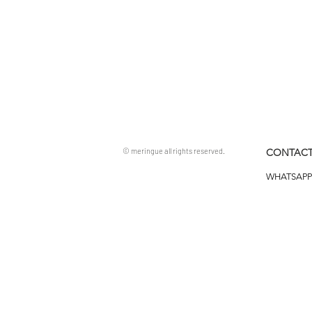
© meringue all rights reserved.
CONTACT
WHATSAPP