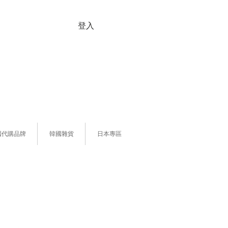
登入
國代購品牌
韓國雜貨
日本專區