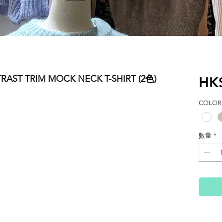
RAST TRIM MOCK NECK T-SHIRT (2色)
HK
COLOR(
數量
*