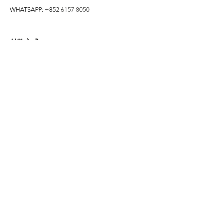
WHATSAPP: +852
6157 8050
付款方式
1. BANK TRANSFER
HANG HENG 恒生 /
BANK OF CHINA 中銀
2. FPS
3. PAYME
4. ALIPAY
FOLLOW US ON