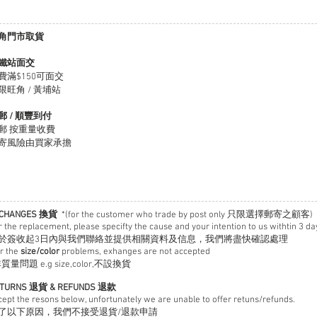
角
門市取貨
鐵站
面交
費滿$150可面交
限旺角 / 黃埔站
郵 / 順豐到付
郵 按重量收費
寄風險由買家承擔
XCHANGES 換貨
*(for the customer who trade by post only 只限選擇郵寄之顧客)
r the replacement, please specifty the cause and your intention to us withtin 3 da
於簽收起3日內與我們聯絡並提供相關資料及信息，我們將盡快確認處理
or the
size/color
problems, exhanges are not accepted
質量問題 e.g size,color,
不設換貨
TURNS 退貨 & REFUNDS 退款
cept the resons below, unfortunately we are unable to offer retuns/refunds.
了以下原因，我們不接受退貨/退款申請