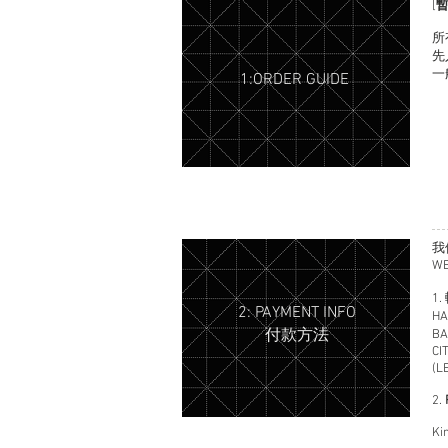
[
所
先
一
1:ORDER GUIDE
我
WE
1
2: PAYMENT INFO
HA
付款方法
BA
CI
(L
2.
Ki