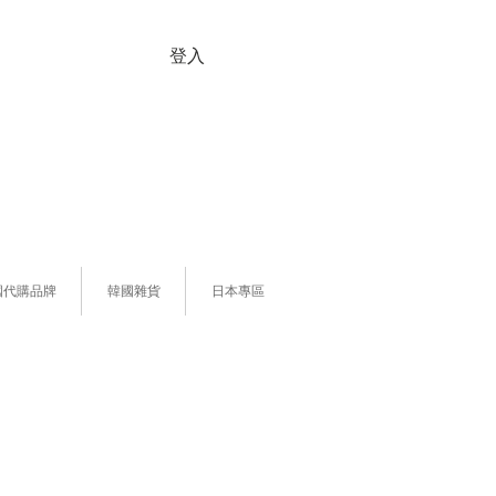
登入
國代購品牌
韓國雜貨
日本專區