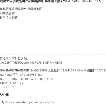
▲WHATSAPP +852 61578050
暫時網站只供貨品圖片及價格參考,
落單請直接
]
有商品除註明現貨外 均需要預訂
入數後訂貨
般7-15日到貨
們接受以下付款方法.
 ACCEPT THE FOLLOWING FORMS OF PAYMENT.
. 轉帳
BANK TRANSFER
(HANG SENG 恒生銀行 / BANK OF CHINA 中國銀行 / CITIB
NG HENG 恒生: 346-363963-882
NK OF CHINA 中銀: 012-697-1-012145-0
TIBANK: 46565124
EE SHU TING)
PAYME
ndly let us know when you made a payment.