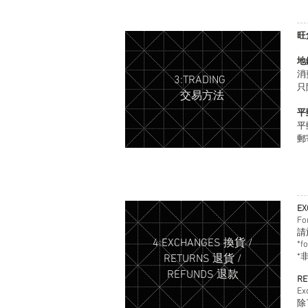
旺
地
消
3:TRADING
只
交易方法
平
平
郵
E
Fo
請
4:EXCHANGES 換貨 /
*f
*非
RETURNS 退貨 /
REFUNDS 退款
RE
Ex
除