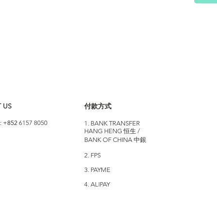
 US
付款方式
: +852
6157 8050
1. BANK TRANSFER
HANG HENG 恒生 /
BANK OF CHINA 中銀
2. FPS
3. PAYME
4. ALIPAY