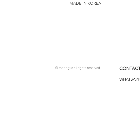
MADE IN KOREA
© meringue all rights reserved.
CONTACT
WHATSAPP