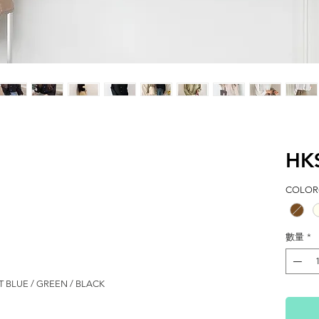
HK
COLOR(
數量
*
HT BLUE / GREEN / BLACK