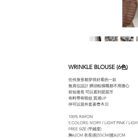
WRINKLE BLOUSE (6色)
任何身形都穿得好看的一款
無肩位設計 膊頭較橫嘅都不用擔心
前短後長 可以遮到屁屁🍑
布料帶有暗紋 質感UP
仲可以當外套著😎🤞🏻
100% RAYON
5 COLORS: IVORY / LIGHT PINK / LIG
FREE SIZE (平鋪度)
胸62CM 衣長(前)55CM(後)62CM