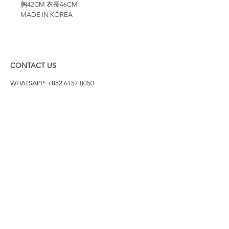
胸42CM 衣長46CM
MADE IN KOREA
CONTACT US
WHATSAPP: +852
6157 8050
付款方式
1. BANK TRANSFER
HANG HENG 恒生 /
BANK OF CHINA 中銀
2. FPS
3. PAYME
4. ALIPAY