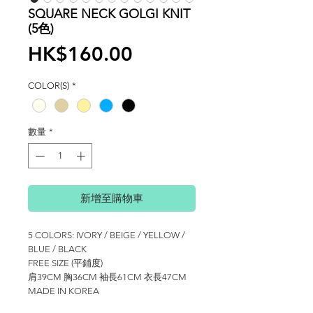
SQUARE NECK GOLGI KNIT
(5色)
價
HK$160.00
格
COLOR(S)
*
數量
*
新增至購物車
5 COLORS: IVORY / BEIGE / YELLOW /
BLUE / BLACK
FREE SIZE (平鋪度)
肩39CM 胸36CM 袖長61CM 衣長47CM
MADE IN KOREA