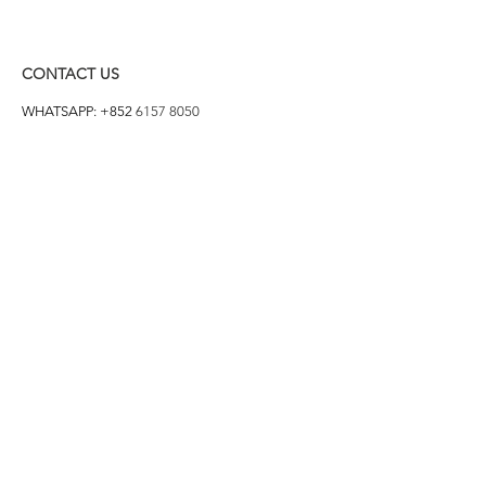
CONTACT US
WHATSAPP: +852
6157 8050
付款方式
1. BANK TRANSFER
HANG HENG 恒生 /
BANK OF CHINA 中銀
2. FPS
3. PAYME
4. ALIPAY
FOLLOW US ON