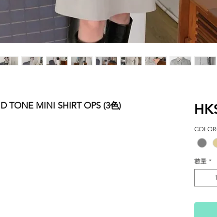
D TONE MINI SHIRT OPS (3色)
HK
COLOR(
數量
*
M