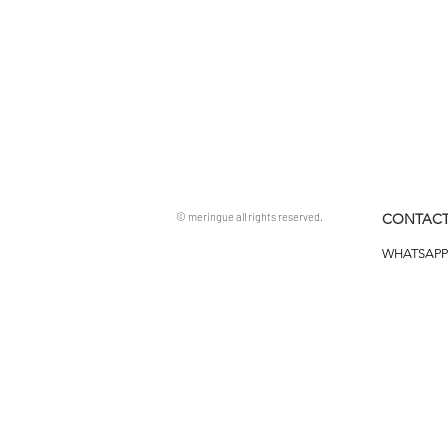
© meringue all rights reserved.
CONTACT
WHATSAPP