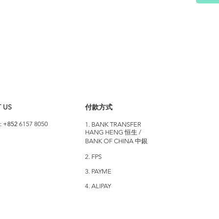
 US
付款方式
: +852
6157 8050
1. BANK TRANSFER
HANG HENG 恒生 /
BANK OF CHINA 中銀
2. FPS
3. PAYME
4. ALIPAY