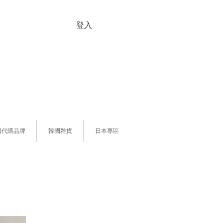
登入
國代購品牌
韓國雜貨
日本專區