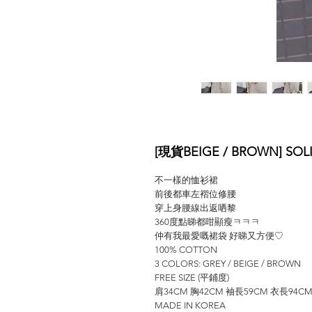
[現貨BEIGE / BROWN] SOLI
不一樣的恤衫裙
前後都車左褶位修腰
穿上身腰線出返哂黎
360度點睇都咁顯瘦ㅋㅋㅋ
仲有我最愛嘅裙袋 好睇又方便♡
100% COTTON
3 COLORS: GREY / BEIGE / BROWN
FREE SIZE (平鋪度)
肩34CM 胸42CM 袖長59CM 衣長94C
MADE IN KOREA