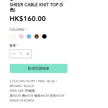
SHEER CABLE KNIT TOP (5
色)
價
HK$160.00
格
COLOR(S)
*
數量
*
新增至購物車
5 COLORS: IVORY / PINK / BLUE /
BROWN / BLACK
FREE SIZE (平鋪度)
肩60CM 胸64CM 袖長46CM 衣長43CM
MADE IN KOREA