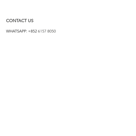
CONTACT US
WHATSAPP: +852
6157 8050
付款方式
1. BANK TRANSFER
HANG HENG 恒生 /
BANK OF CHINA 中銀
2. FPS
3. PAYME
4. ALIPAY
FOLLOW US ON