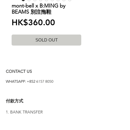
mont-bell x B:MING by
BEAMS 別注拖鞋
價
HK$360.00
格
SOLD OUT
CONTACT US
WHATSAPP: +852
6157 8050
付款方式
1. BANK TRANSFER
HANG HENG 恒生 /
BANK OF CHINA 中銀