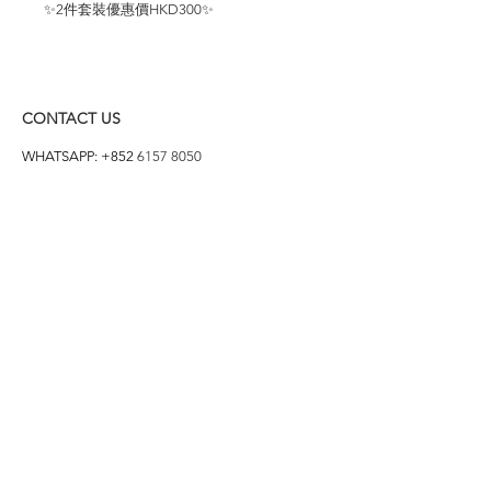
✨2件套裝優惠價HKD300✨
CONTACT US
WHATSAPP: +852
6157 8050
付款方式
1. BANK TRANSFER
HANG HENG 恒生 /
BANK OF CHINA 中銀
2. FPS
3. PAYME
4. ALIPAY
FOLLOW US ON