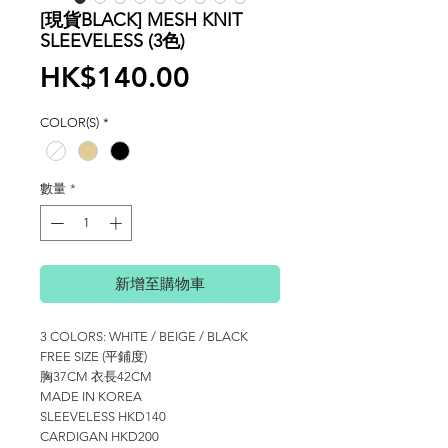
[現貨BLACK] MESH KNIT
SLEEVELESS (3色)
價
HK$140.00
格
COLOR(S)
*
數量
*
新增至購物車
3 COLORS: WHITE / BEIGE / BLACK
FREE SIZE (平鋪度)
胸37CM 衣長42CM
MADE IN KOREA
SLEEVELESS HKD140
CARDIGAN HKD200