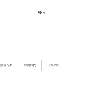
登入
國代購品牌
韓國雜貨
日本專區