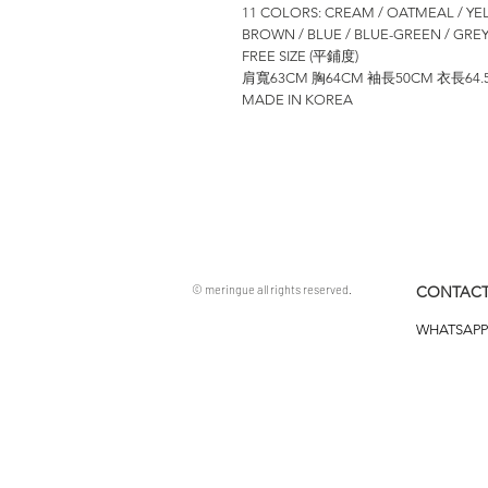
11 COLORS: CREAM / OATMEAL / YELL
BROWN / BLUE / BLUE-GREEN / GREY
FREE SIZE (平鋪度)
肩寬63CM 胸64CM 袖長50CM 衣長64.
MADE IN KOREA
© meringue all rights reserved.
CONTACT
WHATSAPP