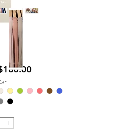
價
$180.00
格
S)
*