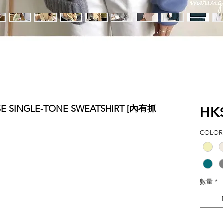
SE SINGLE-TONE SWEATSHIRT [內有抓
HK
COLOR(
數量
*