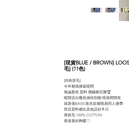
[現貨BLUE / BROWN] LOO
毛] (11色)
[內有抓毛]
今年都係揀返呢間
無論顏色 質料 價錢都完勝🏆
呢間店出嘅色係特別啲 唔係間間有
就算係BASIC衛衣款都唔易同人撞😎
而且質料都比其他店好🤞🏻
厚抓毛 100% COTTON
香港著好夠暖♡