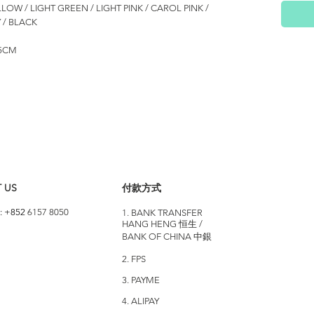
OW / LIGHT GREEN / LIGHT PINK / CAROL PINK /
 / BLACK
5CM
 US
付款方式
: +852
6157 8050
1. BANK TRANSFER
HANG HENG 恒生 /
BANK OF CHINA 中銀
2. FPS
3. PAYME
4. ALIPAY