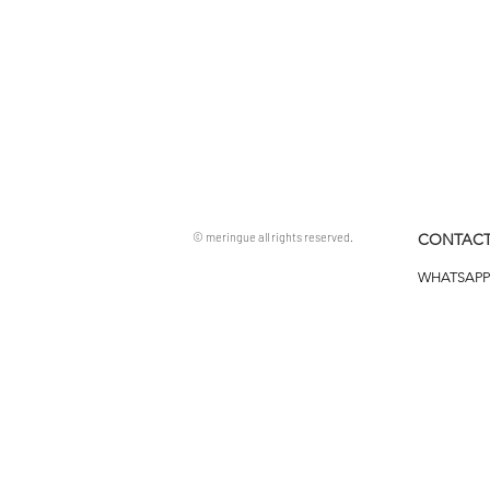
© meringue all rights reserved.
CONTACT
WHATSAPP