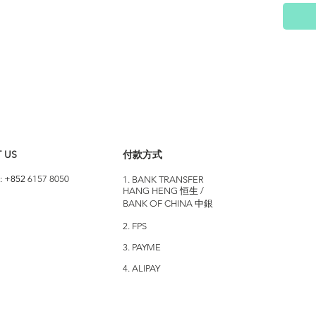
 US
付款方式
: +852
6157 8050
1. BANK TRANSFER
HANG HENG 恒生 /
BANK OF CHINA 中銀
2. FPS
3. PAYME
4. ALIPAY