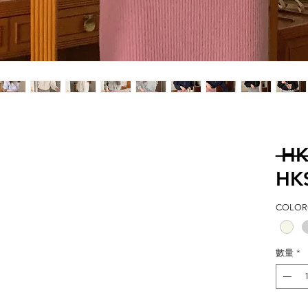
 HK
HK
COLOR(
M
數量
*