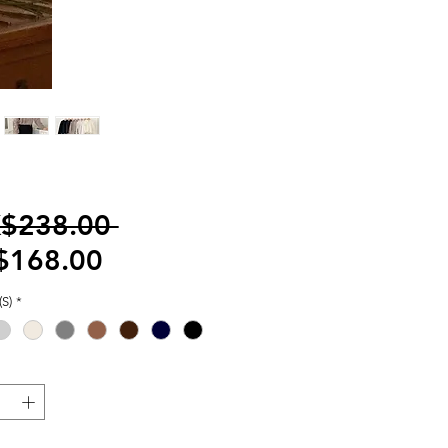
一
$238.00 
促
般
$168.00
銷
價
S)
*
價
格
格