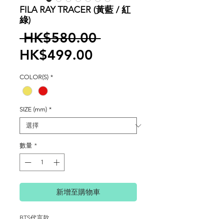
FILA RAY TRACER (黃藍 / 紅
綠)
一
 HK$580.00 
促
般
HK$499.00
銷
價
COLOR(S)
*
價
格
格
SIZE (mm)
*
數量
*
新增至購物車
BTS代言款