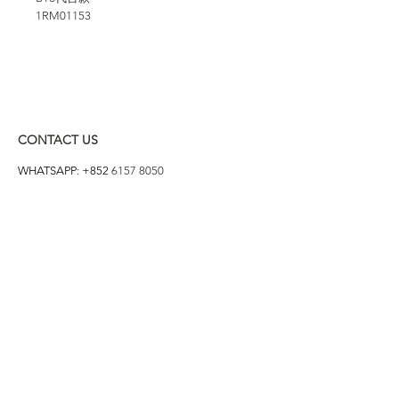
1RM01153
CONTACT US
WHATSAPP: +852
6157 8050
付款方式
1. BANK TRANSFER
HANG HENG 恒生 /
BANK OF CHINA 中銀
2. FPS
3. PAYME
4. ALIPAY