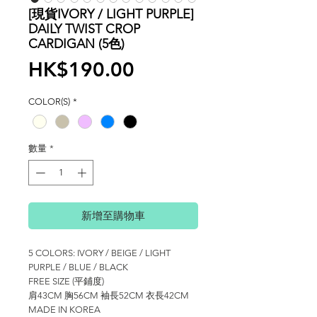
[現貨IVORY / LIGHT PURPLE]
DAILY TWIST CROP
CARDIGAN (5色)
價
HK$190.00
格
COLOR(S)
*
數量
*
新增至購物車
5 COLORS: IVORY / BEIGE / LIGHT
PURPLE / BLUE / BLACK
FREE SIZE (平鋪度)
肩43CM 胸56CM 袖長52CM 衣長42CM
MADE IN KOREA