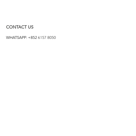
CONTACT US
WHATSAPP: +852
6157 8050
付款方式
1. BANK TRANSFER
HANG HENG 恒生 /
BANK OF CHINA 中銀
2. FPS
3. PAYME
4. ALIPAY
FOLLOW US ON