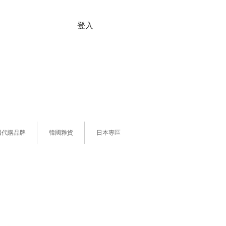
登入
國代購品牌
韓國雜貨
日本專區