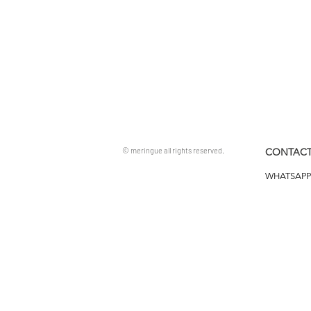
© meringue all rights reserved.
CONTACT
WHATSAPP