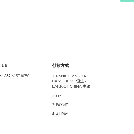
 US
付款方式
: +852
6157 8050
1. BANK TRANSFER
HANG HENG 恒生 /
BANK OF CHINA 中銀
2. FPS
3. PAYME
4. ALIPAY