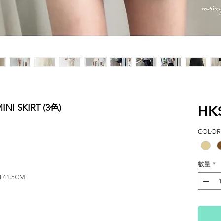
NI SKIRT (3色)
HK
COLOR(
數量
*
H 41.5CM