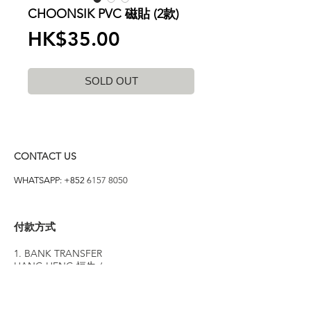
CHOONSIK PVC 磁貼 (2款)
價
HK$35.00
格
SOLD OUT
CONTACT US
WHATSAPP: +852
6157 8050
付款方式
1. BANK TRANSFER
HANG HENG 恒生 /
BANK OF CHINA 中銀
2. FPS