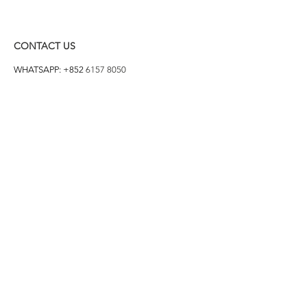
CONTACT US
WHATSAPP: +852
6157 8050
付款方式
1. BANK TRANSFER
HANG HENG 恒生 /
BANK OF CHINA 中銀
2. FPS
3. PAYME
4. ALIPAY
FOLLOW US ON