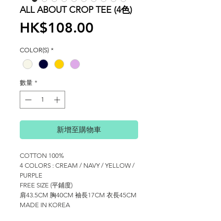
ALL ABOUT CROP TEE (4色)
價
HK$108.00
格
COLOR(S)
*
數量
*
新增至購物車
COTTON 100%
4 COLORS : CREAM / NAVY / YELLOW /
PURPLE
FREE SIZE (平鋪度)
肩43.5CM 胸40CM 袖長17CM 衣長45CM
MADE IN KOREA