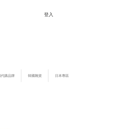
登入
國代購品牌
韓國雜貨
日本專區