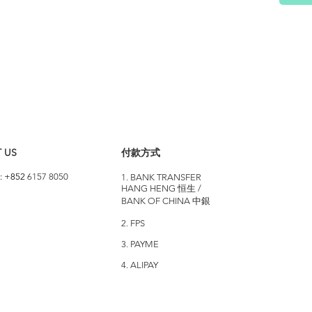
 US
付款方式
: +852
6157 8050
1. BANK TRANSFER
HANG HENG 恒生 /
BANK OF CHINA 中銀
2. FPS
3. PAYME
4. ALIPAY