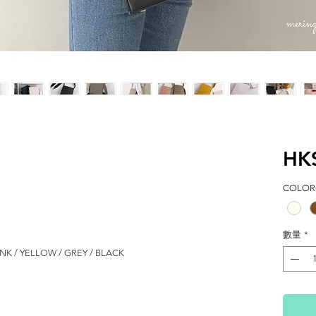
HK
COLOR(
數量
*
INK / YELLOW / GREY / BLACK