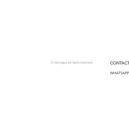
© meringue all rights reserved.
CONTACT
WHATSAPP