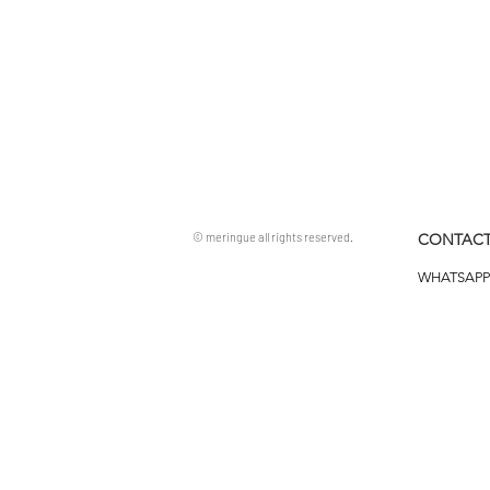
© meringue all rights reserved.
CONTACT
WHATSAPP