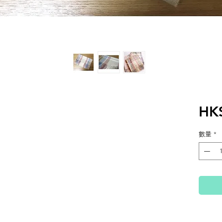
HK
數量
*