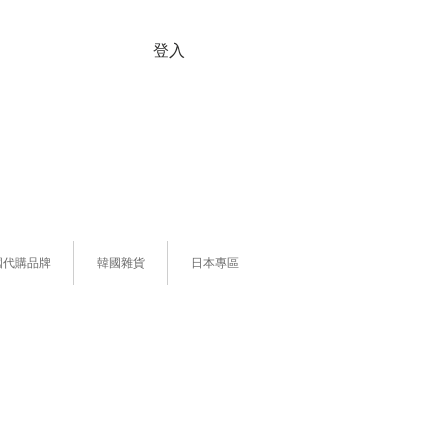
登入
國代購品牌
韓國雜貨
日本專區