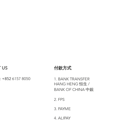
 US
付款方式
: +852
6157 8050
1. BANK TRANSFER
HANG HENG 恒生 /
BANK OF CHINA 中銀
2. FPS
3. PAYME
4. ALIPAY