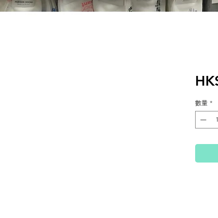
HK
數量
*