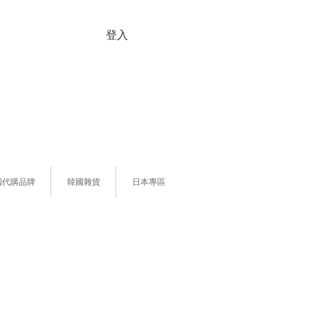
登入
國代購品牌
韓國雜貨
日本專區