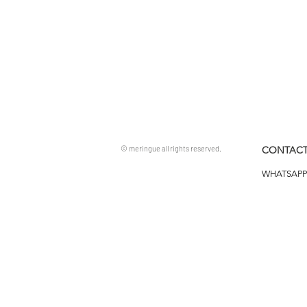
© meringue all rights reserved.
CONTACT
WHATSAPP