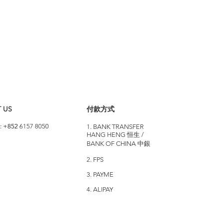
 US
付款方式
: +852
6157 8050
1. BANK TRANSFER
HANG HENG 恒生 /
BANK OF CHINA 中銀
2. FPS
3. PAYME
4. ALIPAY