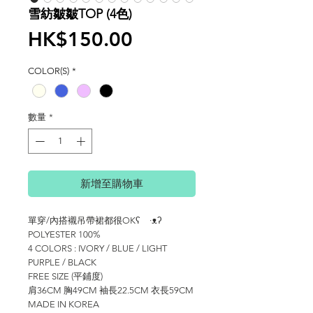
雪紡皺皺TOP (4色)
價
HK$150.00
格
COLOR(S)
*
數量
*
新增至購物車
單穿/內搭襯吊帶裙都很OKʕ ·ᴥʔ
POLYESTER 100%
4 COLORS : IVORY / BLUE / LIGHT
PURPLE / BLACK
FREE SIZE (平鋪度)
肩36CM 胸49CM 袖長22.5CM 衣長59CM
MADE IN KOREA