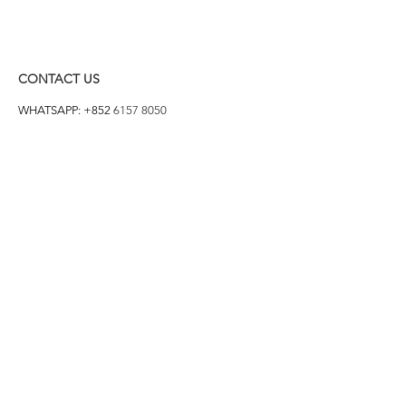
CONTACT US
WHATSAPP: +852
6157 8050
付款方式
1. BANK TRANSFER
HANG HENG 恒生 /
BANK OF CHINA 中銀
2. FPS
3. PAYME
4. ALIPAY
FOLLOW US ON