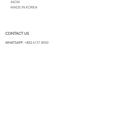
44CM
MADE IN KOREA
CONTACT US
WHATSAPP: +852
6157 8050
付款方式
1. BANK TRANSFER
HANG HENG 恒生 /
BANK OF CHINA 中銀
2. FPS
3. PAYME
4. ALIPAY